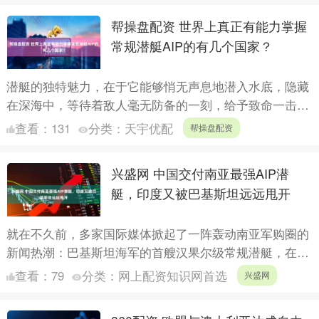
帮操盘配资 世界上真正有能力掌握
常规潜艇AIP的有几个国家？
潜艇的独特魅力，在于它能够悄无声息地潜入水底，隐藏
在深海中，等待着敌人毫无防备的一刻，给予致命一击。
对于常规潜艇而言，能够在水下持续潜航的时间越长，无
查看：
131
分类：
天宇优配
帮操盘配资
疑有助于提....
兴盛网 中国交付南亚最强AIP潜
艇，印度又被巴基斯坦远远甩开
就在不久前，多家国际媒体掀起了一阵轰动南亚军购圈的
新闻热潮：巴基斯坦海军的首艘汉果尔级常规潜艇，在中
国三亚军港正式完成交付并入列。这不仅是整个南亚地区
查看：
79
分类：
网上配资知识网首选
兴盛网
第一艘正式....