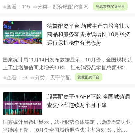
工作，确定北京、上海等39个城市承担试点任务，探索融
查看：
115
分类：
配资吧配资官网
免息炒股配资平台
合....
德益配资平台 新质生产力培育壮大
商品和服务零售持续增长 10月经济
运行保持稳中有进态势
国家统计局11月14日发布数据显示，10月份，全国规模以
上工业增加值同比增长4.9%，社会消费品零售总额46291
亿元，同比增长2.9%。国家统计局新闻发言人付....
查看：
78
分类：
天宇优配
德益配资平台
股票配资平仓APP下载 全国城镇调
查失业率连续两个月下降
国家统计局数据显示，就业形势总体稳定，城镇调查失业
率继续下降，10月份全国城镇调查失业率为5.1%，比上