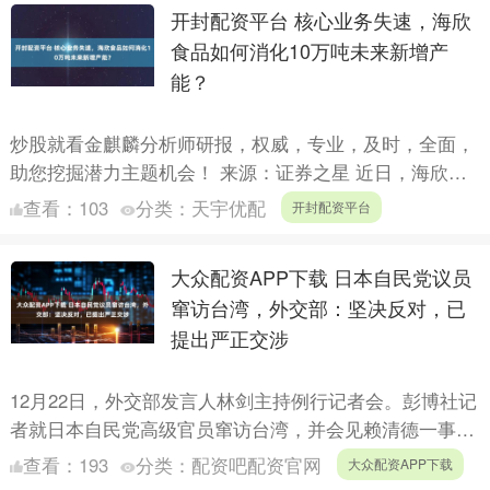
开封配资平台 核心业务失速，海欣
食品如何消化10万吨未来新增产
能？
炒股就看金麒麟分析师研报，权威，专业，及时，全面，
助您挖掘潜力主题机会！ 来源：证券之星 近日，海欣食
品（002702.SZ）发布公告称，将2023年定增募投的....
查看：
103
分类：
天宇优配
开封配资平台
大众配资APP下载 日本自民党议员
窜访台湾，外交部：坚决反对，已
提出严正交涉
12月22日，外交部发言人林剑主持例行记者会。彭博社记
者就日本自民党高级官员窜访台湾，并会见赖清德一事提
问。 林剑 资料图。图源：外交部网站 林剑回应，台湾是
查看：
193
分类：
配资吧配资官网
大众配资APP下载
中....