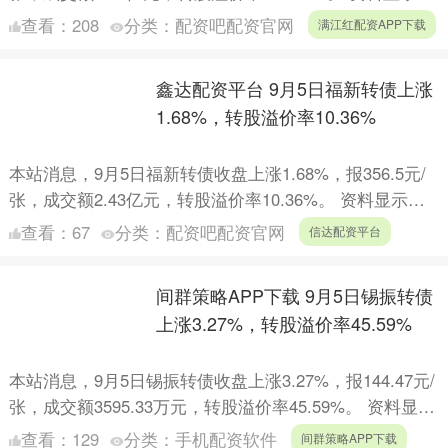
天创转债信用级别为“A-”，债券期....
查看：
208
分类：
配资吧配资官网
满江红配资APP下载
鑫达配资平台 9月5日福新转债上涨
1.68%，转股溢价率10.36%
本站消息，9月5日福新转债收盘上涨1.68%，报356.5元/
张，成交额2.43亿元，转股溢价率10.36%。 资料显示，
福新转债信用级别为“A+”，债券期限6....
查看：
67
分类：
配资吧配资官网
信达配资平台
间群策略APP下载 9月5日锡振转债
上涨3.27%，转股溢价率45.59%
本站消息，9月5日锡振转债收盘上涨3.27%，报144.47元/
张，成交额3595.33万元，转股溢价率45.59%。 资料显
示，锡振转债信用级别为“AA-”，....
查看：
129
分类：
手机配资软件
间群策略APP下载