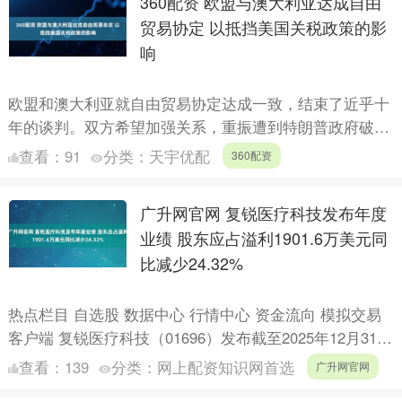
360配资 欧盟与澳大利亚达成自由
贸易协定 以抵挡美国关税政策的影
响
欧盟和澳大利亚就自由贸易协定达成一致，结束了近乎十
年的谈判。双方希望加强关系，重振遭到特朗普政府破坏
的基于规则的秩序。 澳大利亚总理阿尔巴尼斯和欧盟委
查看：
91
分类：
天宇优配
360配资
员会主席冯....
广升网官网 复锐医疗科技发布年度
业绩 股东应占溢利1901.6万美元同
比减少24.32%
热点栏目 自选股 数据中心 行情中心 资金流向 模拟交易
客户端 复锐医疗科技（01696）发布截至2025年12月31日
止年度业绩，该集团期内取得收益3.65....
查看：
139
分类：
网上配资知识网首选
广升网官网