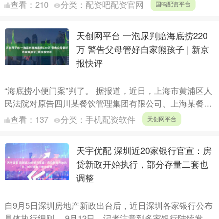
增长工作方案（2025—2026年）》（以下简称《工作
查看：
210
分类：
配资吧配资官网
国鸣配资平台
方....
天创网平台 一泡尿判赔海底捞220
万 警告父母管好自家熊孩子 | 新京
报快评
“海底捞小便门案”判了。 据报道，近日，上海市黄浦区人
民法院对原告四川某餐饮管理集团有限公司、上海某餐饮
管理有限公司与被告唐某、吴某及唐某父母、吴某父母名
查看：
137
分类：
手机配资软件
天创网平台
誉权纠....
天宇优配 深圳近20家银行官宣：房
贷新政开始执行，部分存量二套也
调整
自9月5日深圳房地产新政出台后，近日深圳各家银行公布
具体执行细则。 9月12日，记者注意到多家银行陆续发布