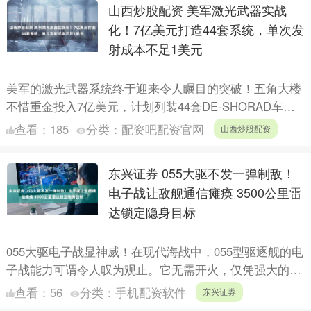
山西炒股配资 美军激光武器实战
化！7亿美元打造44套系统，单次发
射成本不足1美元
美军的激光武器系统终于迎来令人瞩目的突破！五角大楼
不惜重金投入7亿美元，计划列装44套DE-SHORAD车载
激光系统，每套装备50千瓦级高能激光器，并将它们安
查看：
185
分类：
配资吧配资官网
山西炒股配资
装....
东兴证券 055大驱不发一弹制敌！
电子战让敌舰通信瘫痪 3500公里雷
达锁定隐身目标
055大驱电子战显神威！在现代海战中，055型驱逐舰的电
子战能力可谓令人叹为观止。它无需开火，仅凭强大的电
磁干扰，就能轻松让敌方舰艇编队陷入通信孤岛，让其失
查看：
56
分类：
手机配资软件
东兴证券
去指....