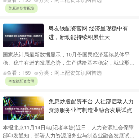
从第二季度的....
美原油期货配资
粤友钱配资官网 经济呈现稳中有
进，新动能持续积累壮大
国家统计局最新数据显示，10月份国民经济延续总体平
稳、稳中有进的发展态势，生产供给基本稳定，就业形势
总体稳固，居民消费价格呈现回暖迹象，新动能持续积累
查看：
159
分类：
网上配资知识网首选
壮大。 本....
粤友钱配资官网
免息炒股配资平台 人社部启动人力
资源服务业与制造业融合发展试点
本报北京11月14日电(记者李婕)近日，人力资源社会保障
部印发通知，部署人力资源服务业与制造业融合发展试点