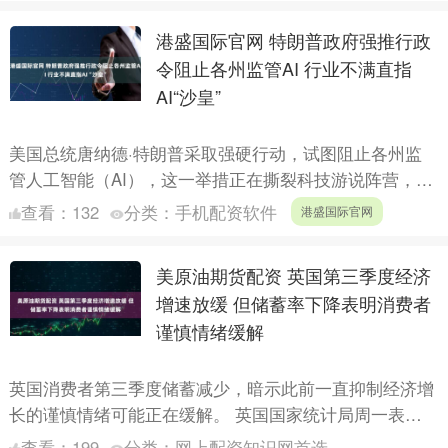
港盛国际官网 特朗普政府强推行政
令阻止各州监管AI 行业不满直指
AI“沙皇”
美国总统唐纳德·特朗普采取强硬行动，试图阻止各州监
管人工智能（AI），这一举措正在撕裂科技游说阵营，并
将不满情绪直接指向总统的首席AI顾问大卫·萨克斯
查看：
132
分类：
手机配资软件
港盛国际官网
（Davi....
美原油期货配资 英国第三季度经济
增速放缓 但储蓄率下降表明消费者
谨慎情绪缓解
英国消费者第三季度储蓄减少，暗示此前一直抑制经济增
长的谨慎情绪可能正在缓解。 英国国家统计局周一表
示，截至9月底的三个月，消费者存储的可支配收入比例
查看：
199
分类：
网上配资知识网首选