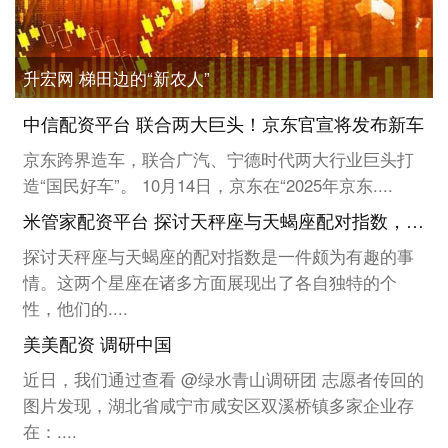
升宏网 梯田边的“新农人”
中信配资平台 联合两大巨头！京东官宣将发布新车
京东跨界造车，联合广汽、宁德时代两大行业巨头打
造“国民好车”。 10月14日，京东在“2025年京东....
米管家配资平台 探讨天秤座与天蝎座配对指数，性格差异碰撞出怎样火花？_情感_活动_交流
探讨天秤座与天蝎座的配对指数是一件颇为有趣的事
情。这两个星座在诸多方面展现出了各自独特的个
性，他们的....
美美配资 调研中国
近日，我们通过查看 @绿水青山调研团 志愿者传回的
图片发现，湖北省咸宁市咸安区双溪桥镇多家企业存
在：....