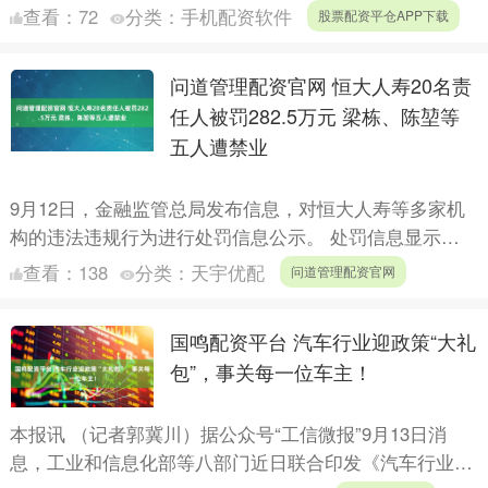
月下降0.1个百分点，连续两个月下降。....
查看：
72
分类：
手机配资软件
股票配资平仓APP下载
问道管理配资官网 恒大人寿20名责
任人被罚282.5万元 梁栋、陈堃等
五人遭禁业
9月12日，金融监管总局发布信息，对恒大人寿等多家机
构的违法违规行为进行处罚信息公示。 处罚信息显示，
恒大人寿主要违法违规行为包括保险资金运用严重不合规
查看：
138
分类：
天宇优配
问道管理配资官网
等。金融....
国鸣配资平台 汽车行业迎政策“大礼
包”，事关每一位车主！
本报讯 （记者郭冀川）据公众号“工信微报”9月13日消
息，工业和信息化部等八部门近日联合印发《汽车行业稳